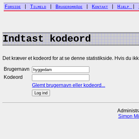
Forside
|
Tilmeld
|
Brugerområde
|
Kontakt
|
Hjælp
|
Indtast kodeord
Det kræver et kodeord for at se denne statistikside. Hvis du ikke h
Brugernavn
Kodeord
Glemt brugernavn eller kodeord...
Administr
Simon Mi